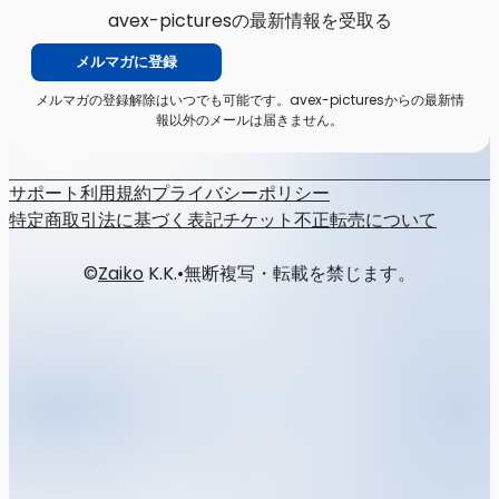
avex-picturesの最新情報を受取る
メルマガに登録
メルマガの登録解除はいつでも可能です。avex-picturesからの最新情
報以外のメールは届きません。
サポート
利用規約
プライバシーポリシー
特定商取引法に基づく表記
チケット不正転売について
©
Zaiko
K.K.
•
無断複写・転載を禁じます。